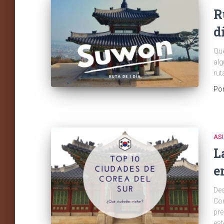
R
d
Qué
alg
rut
Po
AS
L
e
Des
Cor
pre
est