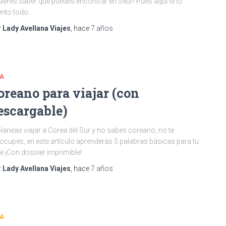
ieres saber qué puedes encontrar en Seúl? Pues aquí te lo
nto todo.
r
Lady Avellana Viajes
, hace
7 años
IA
oreano para viajar (con
escargable)
planeas viajar a Corea del Sur y no sabes coreano, no te
ocupes, en este artículo aprenderás 5 palabras básicas para tu
je ¡Con dossier imprimible!
r
Lady Avellana Viajes
, hace
7 años
IA