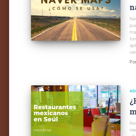
n
Nav
pue
may
fun
apl
ven
Po
AS
¿
m
Res
rea