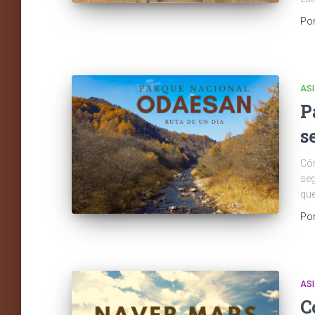
Po
AS
P
s
Cóm
seg
que
Po
AS
C