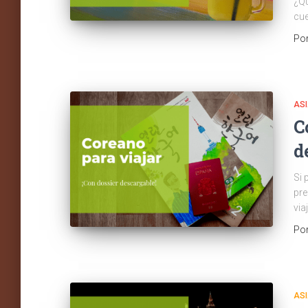
¿Qu
cue
Po
AS
C
d
Si 
pre
via
Po
AS