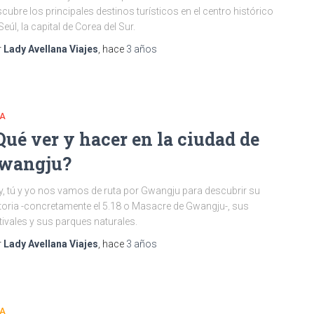
cubre los principales destinos turísticos en el centro histórico
Seúl, la capital de Corea del Sur.
r
Lady Avellana Viajes
, hace
3 años
IA
Qué ver y hacer en la ciudad de
wangju?
, tú y yo nos vamos de ruta por Gwangju para descubrir su
toria -concretamente el 5.18 o Masacre de Gwangju-, sus
tivales y sus parques naturales.
r
Lady Avellana Viajes
, hace
3 años
IA