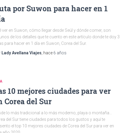
uta por Suwon para hacer en 1
ía
 ver en Suwon, cómo llegar desde Seúl y dónde comer, son
unos de los detalles que te cuento en este artículo donde te doy 3
as para hacer en 1 día en Suwon, Corea del Sur.
r
Lady Avellana Viajes
, hace
6 años
IA
as 10 mejores ciudades para ver
n Corea del Sur
de lo más tradicional a lo más moderno, playa o montaña…
ea del Sur tiene ciudades para todos los gustos y aquí te
sento el top 10 mejores ciudades de Corea del Sur para ver en
e año 2020.