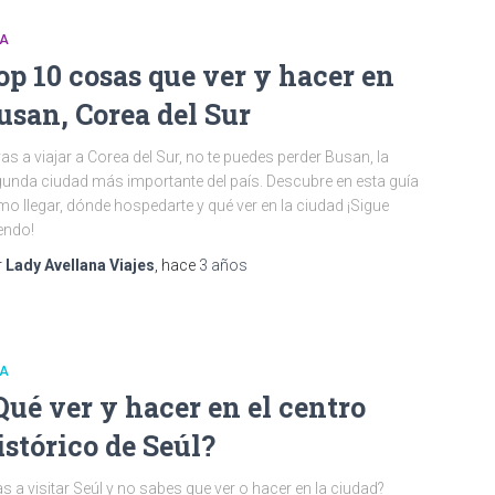
IA
op 10 cosas que ver y hacer en
usan, Corea del Sur
vas a viajar a Corea del Sur, no te puedes perder Busan, la
unda ciudad más importante del país. Descubre en esta guía
o llegar, dónde hospedarte y qué ver en la ciudad ¡Sigue
endo!
r
Lady Avellana Viajes
, hace
3 años
IA
Qué ver y hacer en el centro
istórico de Seúl?
s a visitar Seúl y no sabes que ver o hacer en la ciudad?