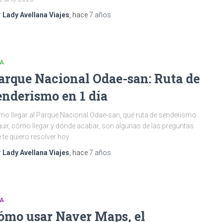
r
Lady Avellana Viajes
, hace
7 años
IA
arque Nacional Odae-san: Ruta de
enderismo en 1 día
o llegar al Parque Nacional Odae-san, qué ruta de senderismo
uir, cómo llegar y dónde acabar, son algunas de las preguntas
 te quiero resolver hoy.
r
Lady Avellana Viajes
, hace
7 años
IA
ómo usar Naver Maps, el