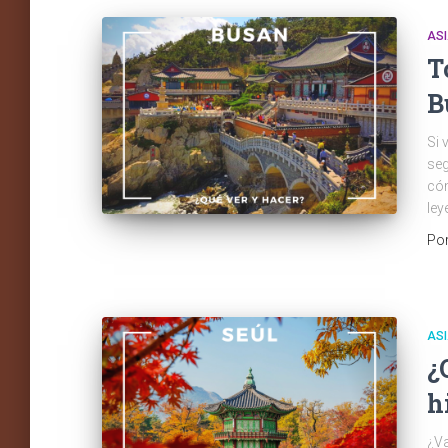
AS
T
B
Si 
seg
cóm
ley
Po
AS
¿
h
¿Va