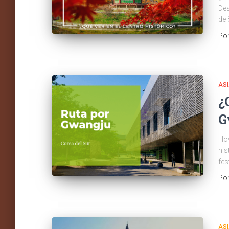
Des
de 
Po
AS
¿
G
Hoy
his
fes
Po
AS