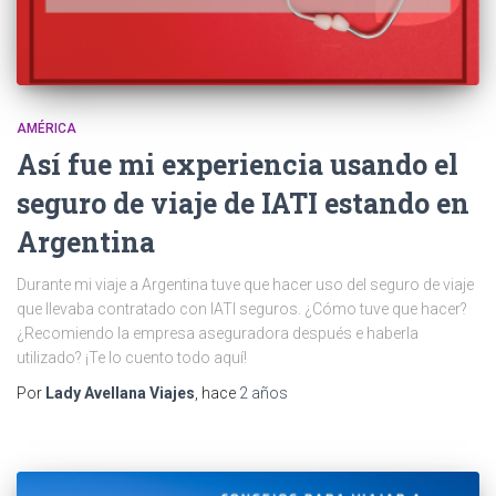
AMÉRICA
Así fue mi experiencia usando el
seguro de viaje de IATI estando en
Argentina
Durante mi viaje a Argentina tuve que hacer uso del seguro de viaje
que llevaba contratado con IATI seguros. ¿Cómo tuve que hacer?
¿Recomiendo la empresa aseguradora después e haberla
utilizado? ¡Te lo cuento todo aquí!
Por
Lady Avellana Viajes
, hace
2 años