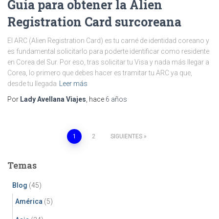
Guía para obtener la Alien
Registration Card surcoreana
El ARC (Alien Registration Card) es tu carné de identidad coreano y
es fundamental solicitarlo para poderte identificar como residente
en Corea del Sur. Por eso, tras solicitar tu Visa y nada más llegar a
Corea, lo primero que debes hacer es tramitar tu ARC ya que,
desde tu llegada
Leer más
Por
Lady Avellana Viajes
, hace
6 años
Paginación
1
2
SIGUIENTES
de
Temas
entradas
Blog
(45)
América
(5)