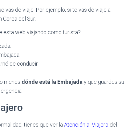
e vas de viaje. Por ejemplo, si te vas de viaje a
n Corea del Sur.
e esta web viajando como turista?
zada.
Embajada.
arné de conducir.
s o menos
dónde está la Embajada
y que guardes su
mergencia.
iajero
rmalidad, tienes que ver la
Atención al Viajero
del