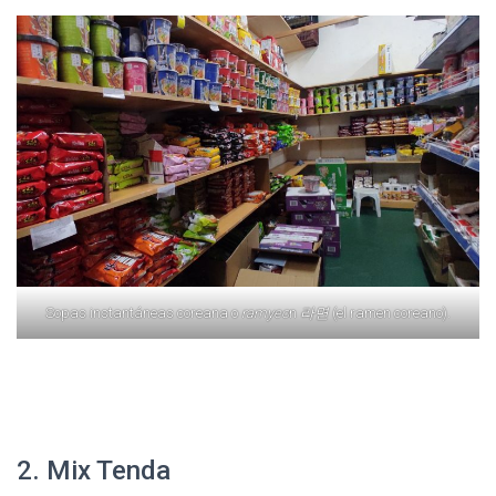
Sopas instantáneas coreana o
ramyeo
n
라면
(el ramen coreano).
2. Mix Tenda