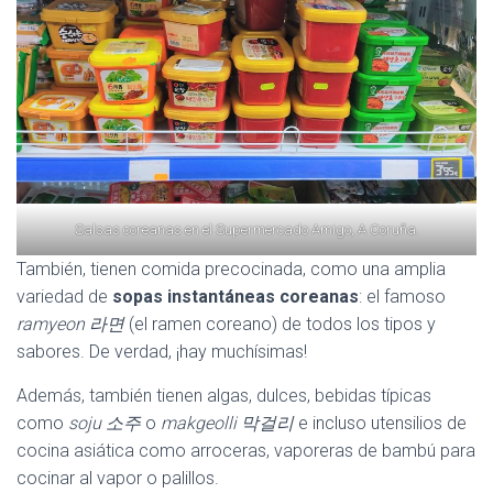
Salsas coreanas en el Supermercado Amigo, A Coruña.
También, tienen comida precocinada, como una amplia
variedad de
sopas instantáneas coreanas
: el famoso
ramyeon 라면
(el ramen coreano) de todos los tipos y
sabores. De verdad, ¡hay muchísimas!
Además, también tienen algas, dulces, bebidas típicas
como
soju 소주
o
makgeolli 막걸리
e incluso utensilios de
cocina asiática como arroceras, vaporeras de bambú para
cocinar al vapor o palillos.