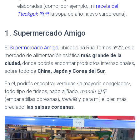
elaboradas (como, por ejemplo, mi
receta del
Tteokguk 떡국
la sopa de año nuevo surcoreana).
1. Supermercado Amigo
El
Supermercado Amigo
, ubicado na Rúa Tornos nº22, es el
mercado de alimentación asiática
más grande de la
ciudad
, donde podrás encontrar productos internacionales,
sobre todo de
China, Japón y Corea del Sur
.
En él, podrás encontrar verduras -la mayoría congeladas-,
todo tipo de fideos, nabo aliñado,
mandu
만두
(empanadillas coreanas),
tteok떡
y, para mí, el bien más
preciado:
las salsas coreanas
.