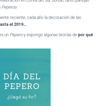
celebración en Corea del Sur donde, tanto parejas
n
Peperos
.
ente reciente, cada año la decoración de las
hasta el 2019…
 es un
Pepero
y expongo algunas teorías de
por qué