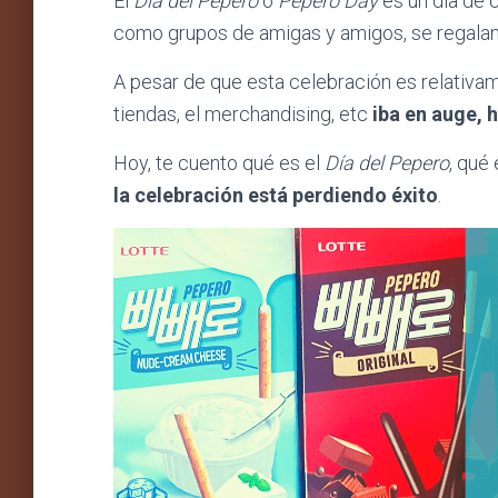
El
Día del Pepero
o
Pepero Day
es un día de 
como grupos de amigas y amigos, se regala
A pesar de que esta celebración es relativam
tiendas, el merchandising, etc
iba en auge, 
Hoy, te cuento qué es el
Día del Pepero
, qué
la celebración está perdiendo éxito
.