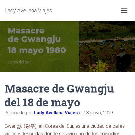
Lady Avellana Viajes
CAMBI
Masacre de Gwangju
del 18 de mayo
Publicado por
Lady Avellana Viajes
el
18 mayo, 2019
Gwangju (광주), en Corea del Sur, es una ciudad de calles
viejas y descuidas donde se vivió
uno de los episodios