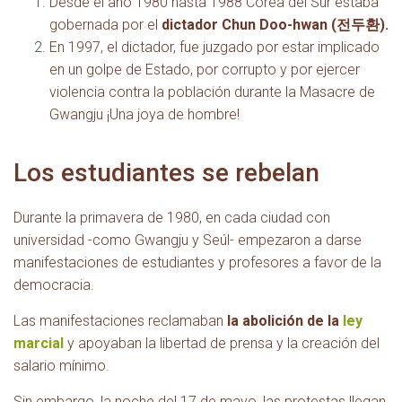
Desde el año 1980 hasta 1988 Corea del Sur estaba
gobernada por el
dictador Chun Doo-hwan (
전두환).
En 1997, el dictador, fue juzgado por estar implicado
en un golpe de Estado, por corrupto y por ejercer
violencia contra la población durante la Masacre de
Gwangju ¡Una joya de hombre!
Los estudiantes se rebelan
Durante la primavera de 1980, en cada ciudad con
universidad -como Gwangju y Seúl- empezaron a darse
manifestaciones de estudiantes y profesores a favor de la
democracia.
Las manifestaciones reclamaban
la abolición de la
ley
marcial
y apoyaban la libertad de prensa y la creación del
salario mínimo.
Sin embargo, la noche del 17 de mayo, las protestas llegan