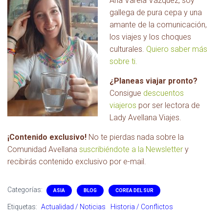
Ana Varela Vázquez, soy
gallega de pura cepa y una
amante de la comunicación,
los viajes y los choques
culturales.
Quiero saber más
sobre ti.
¿Planeas viajar pronto?
Consigue
descuentos
viajeros
por ser lectora de
Lady Avellana Viajes.
¡Contenido exclusivo!
No te pierdas nada sobre la
Comunidad Avellana
suscribiéndote a la Newsletter
y
recibirás contenido exclusivo por e-mail.
Categorías:
ASIA
BLOG
COREA DEL SUR
Etiquetas:
Actualidad / Noticias
Historia / Conflictos